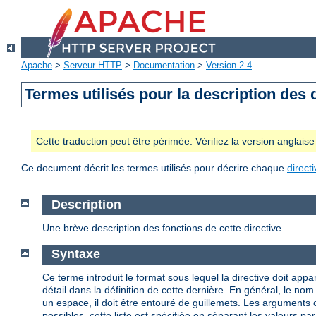
Apache
>
Serveur HTTP
>
Documentation
>
Version 2.4
Termes utilisés pour la description des 
Cette traduction peut être périmée. Vérifiez la version anglai
Ce document décrit les termes utilisés pour décrire chaque
direct
Description
Une brève description des fonctions de cette directive.
Syntaxe
Ce terme introduit le format sous lequel la directive doit appar
détail dans la définition de cette dernière. En général, le n
un espace, il doit être entouré de guillemets. Les arguments
possibles, cette liste est spécifiée en séparant les valeurs par