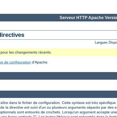
Serveur HTTP Apache Versio
directives
Langues Dispo
se pour les changements récents.
ive de configuration
d'Apache.
aître dans le fichier de configuration. Cette syntaxe est très spécifique à
om de la directive est suivi d'un ou plusieurs arguments séparés par des
 optionnels sont entourés de crochets. Lorsqu'un argument accepte une 
 une barre verticale "|". Les textes littéraux sont présentés dans la font