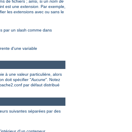
 de fichiers ; ainsi, si un
nom de
int est une
extension
. Par exemple,
fier les
extension
s avec ou sans le
rés par un slash comme dans
rente d'une variable
e à une valeur particulière, alors
n doit spécifier "
Aucune
". Notez
apache2.conf par défaut distribué
valeurs suivantes séparées par des
'intérieur d'un conteneur