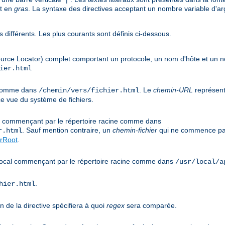
nt en
gras
. La syntaxe des directives acceptant un nombre variable d'arg
 différents. Les plus courants sont définis ci-dessous.
urce Locator) complet comportant un protocole, un nom d'hôte et un
ier.html
e comme dans
. Le
chemin-URL
représent
/chemin/vers/fichier.html
e vue du système de fichiers.
cal commençant par le répertoire racine comme dans
. Sauf mention contraire, un
chemin-fichier
qui ne commence pas
r.html
rRoot
.
s local commençant par le répertoire racine comme dans
/usr/local/a
.
hier.html
n de la directive spécifiera à quoi
regex
sera comparée.