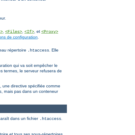
eur.
,
,
, et
n>
<Files>
<If>
<Proxy>
ons de configuration
.
eau
répertoire
. Elle
.htaccess
uration qui va soit empêcher le
es termes, le serveur refusera de
es, une directive spécifiée comme
, mais pas dans un conteneur
s
paraît dans un fichier
.
.htaccess
oire et tous ses sous-répertoires,