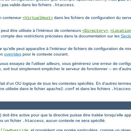
 pas valide dans les fichiers
.
.htaccess
'un conteneur
dans les fichiers de configuration du serv
<VirtualHost>
eut être utilisée à l'intérieur de conteneurs
,
<Directory>
<Locatio
nt compte des restrictions précisées dans la documentation sur les
Secti
ie qu'elle peut apparaître à l'intérieur de fichiers de configuration de
niv
ion
overrides
pour le contexte courant.
vous essayez de l'utiliser ailleurs, vous générerez une erreur de config
, soit tout simplement empêcher le serveur de fonctionner -- en d'autr
n fait d'un OU logique de tous les contextes spécifiés. En d'autres term
tre utilisée dans le fichier
et dans les fichiers
apache2.conf
.htacces
doit être active pour que la directive puisse être traitée lorsqu'elle ap
ns un fichier
, aucun contexte ne sera spécifié.
.htaccess
, et possèdent une portée particulière, comme un répert
AllowOverride