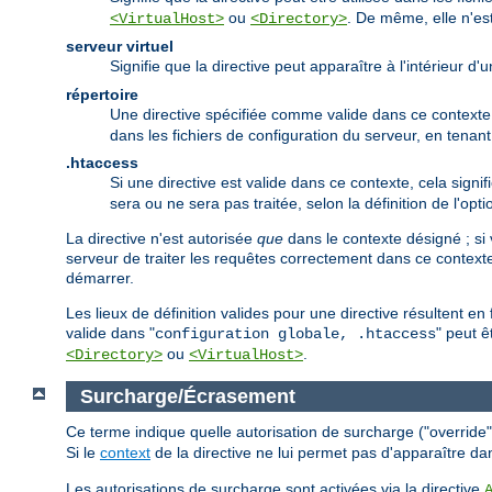
ou
. De même, elle n'est
<VirtualHost>
<Directory>
serveur virtuel
Signifie que la directive peut apparaître à l'intérieur d
répertoire
Une directive spécifiée comme valide dans ce contexte p
dans les fichiers de configuration du serveur, en tena
.htaccess
Si une directive est valide dans ce contexte, cela signif
sera ou ne sera pas traitée, selon la définition de l'opt
La directive n'est autorisée
que
dans le contexte désigné ; si 
serveur de traiter les requêtes correctement dans ce contexte
démarrer.
Les lieux de définition valides pour une directive résultent e
valide dans "
" peut ê
configuration globale, .htaccess
ou
.
<Directory>
<VirtualHost>
Surcharge/Écrasement
Ce terme indique quelle autorisation de surcharge ("override") 
Si le
context
de la directive ne lui permet pas d'apparaître da
Les autorisations de surcharge sont activées via la directive