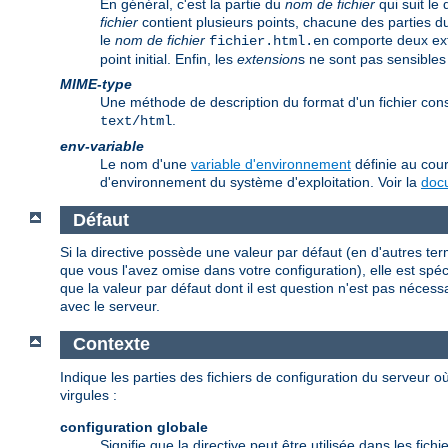
En général, c'est la partie du
nom de fichier
qui suit le
fichier
contient plusieurs points, chacune des parties d
le
nom de fichier
comporte deux ex
fichier.html.en
point initial. Enfin, les
extension
s ne sont pas sensibles
MIME-type
Une méthode de description du format d'un fichier co
.
text/html
env-variable
Le nom d'une
variable d'environnement
définie au cour
d'environnement du système d'exploitation. Voir la
docu
Défaut
Si la directive possède une valeur par défaut (en d'autres te
que vous l'avez omise dans votre configuration), elle est spécif
que la valeur par défaut dont il est question n'est pas nécess
avec le serveur.
Contexte
Indique les parties des fichiers de configuration du serveur où
virgules :
configuration globale
Signifie que la directive peut être utilisée dans les fic