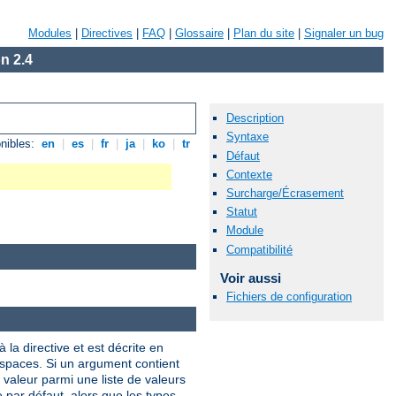
Modules
|
Directives
|
FAQ
|
Glossaire
|
Plan du site
|
Signaler un bug
n 2.4
Description
Syntaxe
nibles:
en
|
es
|
fr
|
ja
|
ko
|
tr
Défaut
Contexte
Surcharge/Écrasement
Statut
Module
Compatibilité
Voir aussi
Fichiers de configuration
 la directive et est décrite en
 espaces. Si un argument contient
valeur parmi une liste de valeurs
e par défaut, alors que les types