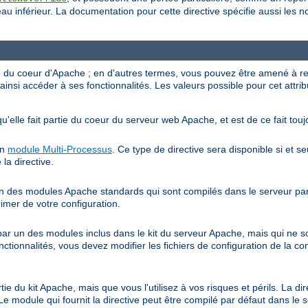
au inférieur. La documentation pour cette directive spécifie aussi les 
ve du coeur d'Apache ; en d'autres termes, vous pouvez être amené à r
ainsi accéder à ses fonctionnalités. Les valeurs possible pour cet attrib
qu'elle fait partie du coeur du serveur web Apache, et est de ce fait touj
un
module Multi-Processus
. Ce type de directive sera disponible si et s
 la directive.
 un des modules Apache standards qui sont compilés dans le serveur par 
rimer de votre configuration.
e par un des modules inclus dans le kit du serveur Apache, mais qui ne 
onctionnalités, vous devez modifier les fichiers de configuration de la co
rtie du kit Apache, mais que vous l'utilisez à vos risques et périls. La di
Le module qui fournit la directive peut être compilé par défaut dans le 