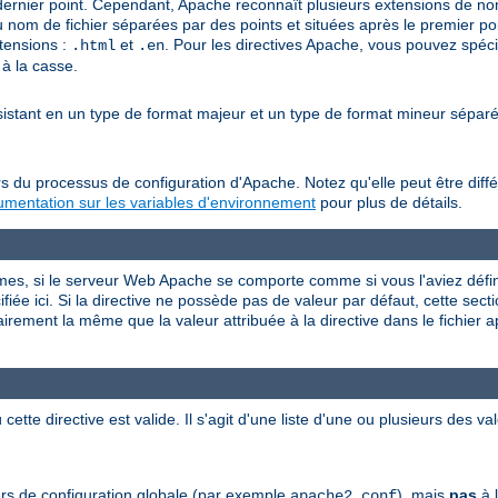
 dernier point. Cependant, Apache reconnaît plusieurs extensions de noms
u nom de fichier séparées par des points et situées après le premier po
tensions :
et
. Pour les directives Apache, vous pouvez spéci
.html
.en
 à la casse.
nsistant en un type de format majeur et un type de format mineur sépa
s du processus de configuration d'Apache. Notez qu'elle peut être diffé
mentation sur les variables d'environnement
pour plus de détails.
rmes, si le serveur Web Apache se comporte comme si vous l'aviez défini
iée ici. Si la directive ne possède pas de valeur par défaut, cette sectio
airement la même que la valeur attribuée à la directive dans le fichier 
 cette directive est valide. Il s'agit d'une liste d'une ou plusieurs des 
hiers de configuration globale (par exemple
), mais
pas
à l
apache2.conf