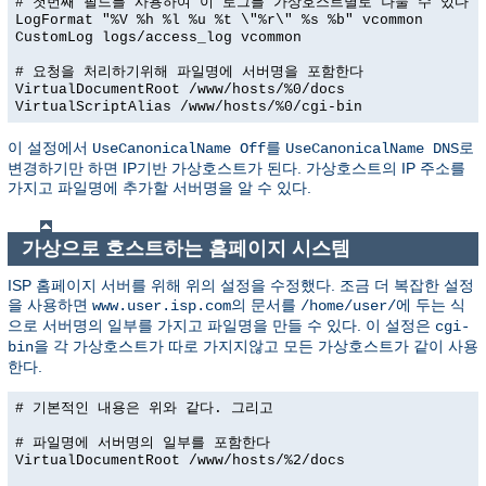
# 첫번째 필드를 사용하여 이 로그를 가상호스트별로 나눌 수 있다
LogFormat "%V %h %l %u %t \"%r\" %s %b" vcommon
CustomLog logs/access_log vcommon
# 요청을 처리하기위해 파일명에 서버명을 포함한다
VirtualDocumentRoot /www/hosts/%0/docs
VirtualScriptAlias /www/hosts/%0/cgi-bin
이 설정에서
를
로
UseCanonicalName Off
UseCanonicalName DNS
변경하기만 하면 IP기반 가상호스트가 된다. 가상호스트의 IP 주소를
가지고 파일명에 추가할 서버명을 알 수 있다.
가상으로 호스트하는 홈페이지 시스템
ISP 홈페이지 서버를 위해 위의 설정을 수정했다. 조금 더 복잡한 설정
을 사용하면
의 문서를
에 두는 식
www.user.isp.com
/home/user/
으로 서버명의 일부를 가지고 파일명을 만들 수 있다. 이 설정은
cgi-
을 각 가상호스트가 따로 가지지않고 모든 가상호스트가 같이 사용
bin
한다.
# 기본적인 내용은 위와 같다. 그리고
# 파일명에 서버명의 일부를 포함한다
VirtualDocumentRoot /www/hosts/%2/docs