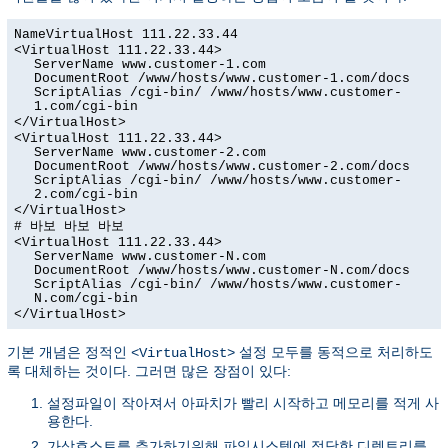
NameVirtualHost 111.22.33.44
<VirtualHost 111.22.33.44>
ServerName www.customer-1.com
DocumentRoot /www/hosts/www.customer-1.com/docs
ScriptAlias /cgi-bin/ /www/hosts/www.customer-
1.com/cgi-bin
</VirtualHost>
<VirtualHost 111.22.33.44>
ServerName www.customer-2.com
DocumentRoot /www/hosts/www.customer-2.com/docs
ScriptAlias /cgi-bin/ /www/hosts/www.customer-
2.com/cgi-bin
</VirtualHost>
# 바보 바보 바보
<VirtualHost 111.22.33.44>
ServerName www.customer-N.com
DocumentRoot /www/hosts/www.customer-N.com/docs
ScriptAlias /cgi-bin/ /www/hosts/www.customer-
N.com/cgi-bin
</VirtualHost>
기본 개념은 정적인
설정 모두를 동적으로 처리하도
<VirtualHost>
록 대체하는 것이다. 그러면 많은 장점이 있다:
설정파일이 작아져서 아파치가 빨리 시작하고 메모리를 적게 사
용한다.
가상호스트를 추가하기위해 파일시스템에 적당한 디렉토리를