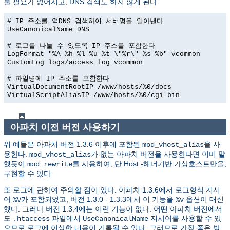
룰 필요가 없어지고, DNS 검색도 하지 않게 된다.
# IP 주소를 역DNS 검색하여 서버명을 알아낸다
UseCanonicalName DNS
# 로그를 나눌 수 있도록 IP 주소를 포함한다
LogFormat "%A %h %l %u %t \"%r\" %s %b" vcommon
CustomLog logs/access_log vcommon
# 파일명에 IP 주소를 포함한다
VirtualDocumentRootIP /www/hosts/%0/docs
VirtualScriptAliasIP /www/hosts/%0/cgi-bin
아파치 이전 버전 사용하기
위 예들은 아파치 버전 1.3.6 이후에 포함된
을 사
mod_vhost_alias
용한다.
가 없는 아파치 버전을 사용한다면 이미 말
mod_vhost_alias
했듯이
를 사용하여, 단 Host:-헤더기반 가상호스트만을,
mod_rewrite
구현할 수 있다.
또 로그에 관하여 주의할 점이 있다. 아파치 1.3.6에서 로그형식 지시
어
가 포함되었고, 버전 1.3.0 - 1.3.3에서 이 기능을
옵션이 대신
%V
%v
했다. 그러나 버전 1.3.4에는 이런 기능이 없다. 어떤 아파치 버전에서
도
파일에서
지시어를 사용할 수 있
.htaccess
UseCanonicalName
으므로 로그에 이상한 내용이 기록될 수 있다. 그러므로 가장 좋은 방