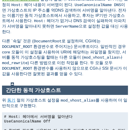
청의
헤더 내용이 서버명이 된다.
이
Host:
UseCanonicalName DNS
면 가상호스트의 IP 주소를 역DNS 검색하여 서버명을 알아낸다. 전자
는 이름기반 동적 가상호스트에서 사용하고, 후자는 IP기반 가상호스
트에서 사용한다.
헤더가 없거나 DNS 검색이 실패하여 아파치
Host:
가 서버명을 알아내지 못하면
으로 설정한 값을 대신 사용
ServerName
한다.
다른 `속일' 것은 (
로 설정하며, CGI에는
DocumentRoot
환경변수로 주어지는) 문서루트이다. 일반적인 경우
DOCUMENT_ROOT
core 모듈이 이 설정을 사용하여 URI에 해당하는 파일명을 찾지만, 서
버를 동적 가상호스팅을 할때는 다른 모듈이 (
나
mod_vhost_alias
) 다른 방법으로 이런 작업을 한다. 두 모듈 모두
mod_rewrite
환경변수를 사용하지 않으므로 CGI나 SSI 문서가 이
DOCUMENT_ROOT
값을 사용한다면 잘못된 결과를 얻을 수 있다.
간단한 동적 가상호스트
위
동기
절의 가상호스트 설정을
를 사용하여 더 일
mod_vhost_alias
반적으로 구현했다.
# Host: 헤더에서 서버명을 알아낸다
UseCanonicalName Off