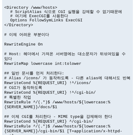
<Directory /www/hosts>
# ScriptAlias 식으로 CGI 실행을 강제할 수 없기때문에
# 여기에 ExecCGI를 사용한다
Options FollowSymLinks ExecCGI
</Directory>
# 이제 어려운 부분이다
RewriteEngine On
# Host: 헤더에서 가져온 서버명에는 대소문자가 뒤섞여있을 수
있다
RewriteMap lowercase int:tolower
## 일반 문서를 먼저 처리한다:
# Alias /icons/ 가 동작하도록 - 다른 alias에 대해서도 반복
RewriteCond %{REQUEST_URI} !^/icons/
# CGI가 동작하도록
RewriteCond %{REQUEST_URI} !^/cgi-bin/
# 특별한 작업
RewriteRule ^/(.*)$ /www/hosts/${lowercase:%
{SERVER_NAME}}/docs/$1
## 이제 CGI를 처리한다 - MIME type을 강제해야 한다
RewriteCond %{REQUEST_URI} ^/cgi-bin/
RewriteRule ^/(.*)$ /www/hosts/${lowercase:%
{SERVER_NAME}}/cgi-bin/$1 [T=application/x-httpd-