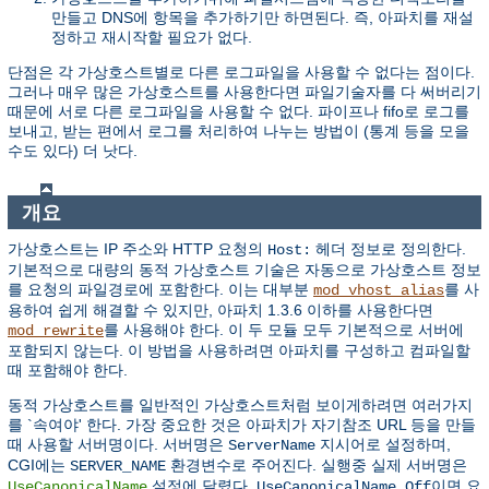
만들고 DNS에 항목을 추가하기만 하면된다. 즉, 아파치를 재설
정하고 재시작할 필요가 없다.
단점은 각 가상호스트별로 다른 로그파일을 사용할 수 없다는 점이다.
그러나 매우 많은 가상호스트를 사용한다면 파일기술자를 다 써버리기
때문에 서로 다른 로그파일을 사용할 수 없다. 파이프나 fifo로 로그를
보내고, 받는 편에서 로그를 처리하여 나누는 방법이 (통계 등을 모을
수도 있다) 더 낫다.
개요
가상호스트는 IP 주소와 HTTP 요청의
헤더 정보로 정의한다.
Host:
기본적으로 대량의 동적 가상호스트 기술은 자동으로 가상호스트 정보
를 요청의 파일경로에 포함한다. 이는 대부분
를 사
mod_vhost_alias
용하여 쉽게 해결할 수 있지만, 아파치 1.3.6 이하를 사용한다면
를 사용해야 한다. 이 두 모듈 모두 기본적으로 서버에
mod_rewrite
포함되지 않는다. 이 방법을 사용하려면 아파치를 구성하고 컴파일할
때 포함해야 한다.
동적 가상호스트를 일반적인 가상호스트처럼 보이게하려면 여러가지
를 `속여야' 한다. 가장 중요한 것은 아파치가 자기참조 URL 등을 만들
때 사용할 서버명이다. 서버명은
지시어로 설정하며,
ServerName
CGI에는
환경변수로 주어진다. 실행중 실제 서버명은
SERVER_NAME
설정에 달렸다.
이면 요
UseCanonicalName
UseCanonicalName Off