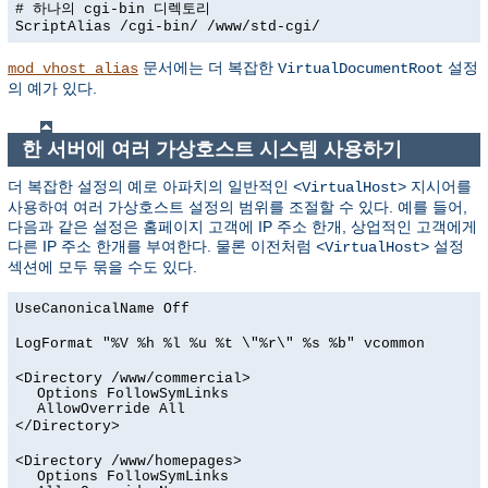
# 하나의 cgi-bin 디렉토리
ScriptAlias /cgi-bin/ /www/std-cgi/
문서에는 더 복잡한
설정
mod_vhost_alias
VirtualDocumentRoot
의 예가 있다.
한 서버에 여러 가상호스트 시스템 사용하기
더 복잡한 설정의 예로 아파치의 일반적인
지시어를
<VirtualHost>
사용하여 여러 가상호스트 설정의 범위를 조절할 수 있다. 예를 들어,
다음과 같은 설정은 홈페이지 고객에 IP 주소 한개, 상업적인 고객에게
다른 IP 주소 한개를 부여한다. 물론 이전처럼
설정
<VirtualHost>
섹션에 모두 묶을 수도 있다.
UseCanonicalName Off
LogFormat "%V %h %l %u %t \"%r\" %s %b" vcommon
<Directory /www/commercial>
Options FollowSymLinks
AllowOverride All
</Directory>
<Directory /www/homepages>
Options FollowSymLinks