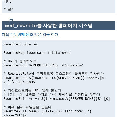
cgi]
# 끝!
를 사용한 홈페이지 시스템
mod_rewrite
다음은
두번째 예
와 같은 일을 한다.
RewriteEngine on
RewriteMap lowercase int:tolower
# CGI가 동작하도록
RewriteCond %{REQUEST_URI} !^/cgi-bin/
# RewriteRule이 동작하도록 호스트명이 올바른지 검사한다
RewriteCond ${lowercase:%{SERVER_NAME}} ^www\.[a-
z-]+\.isp\.com$
# 가상호스트명을 URI 앞에 붙인다
# [C]는 이 결과를 가지고 다음 재작성을 수행함을 뜻한다
RewriteRule ^(.+) ${lowercase:%{SERVER_NAME}}$1 [C]
# 이제 실제 파일명을 만든다
RewriteRule ^www\.([a-z-]+)\.isp\.com/(.*)
/home/$1/$2