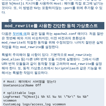
법은
지시어를 사용하여
헤더를 직접 로그에 남기는
%{Host}i
Host:
것이다. 또, 이 방법은
는 포함하지않는
를 뒤에 추가할 수 있
%V
:port
다.
를 사용한 간단한 동적 가상호스트
mod_rewrite
다음은
첫번째 예
와 같은 일을 하는
예이다. 처음 절반
apache2.conf
은 첫번째 예와 거의 비슷하지만, 이전 버전과의 호환성과
의 적절한 동작을 위해 수정되었다. 나머지 절반은 실제
mod_rewrite
작업을 하는
를 설정한다.
mod_rewrite
특별히 주의해야 할 사항이 있다. 기본적으로
는
mod_rewrite
(
등) 다른 URI 번역 모듈 이전에 실행된다. 그래서 다른
mod_alias
URI 번역 모듈들과 같이 동작할 것을 고려하여
를 설정
mod_rewrite
해야 한다. 또, 동적 가상호스트에서
과 같은 기능을 위
ScriptAlias
해서는 특별한 작업이 필요하다.
# Host: 헤더에서 서버명을 얻는다
UseCanonicalName Off
# splittable logs
LogFormat "%{Host}i %h %l %u %t \"%r\" %s %b"
vcommon
CustomLog logs/access_log vcommon