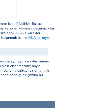
ın ismini) belirler. Bu, asıl
miş karakter kümesini geçersiz kılar.
başka
karakter
iso-8859-1
e) kullanmak üzere
IANA'da kayıtlı
irinde ayrı ayrı karakter kümesi
mesinin eklenmesidir; böyle
. Bununla birlikte, bir öntanımlı
ğından daha iyi bir çözüm bu