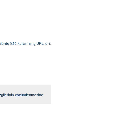
emlerde
kullanılmış URL'ler).
%5C
çizgilerinin çözümlenmesine