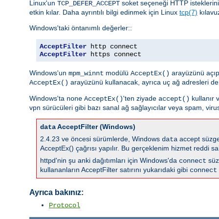
Linux'un
soket seçeneği HTTP istekleri
TCP_DEFER_ACCEPT
etkin kılar. Daha ayrıntılı bilgi edinmek için Linux
tcp(7)
kılavu
Windows'taki öntanımlı değerler::
AcceptFilter
AcceptFilter
 https connect
Windows'un
modülü
arayüzünü açıp
mpm_winnt
AcceptEx()
arayüzünü kullanacak, ayrıca uç ağ adresleri de
AcceptEx()
Windows'ta
'ten ziyade
kullanır 
none
AcceptEx()
accept()
vpn sürücüleri gibi bazı sanal ağ sağlayıcılar veya spam, virus
AcceptFilter (Windows)
data
2.4.23 ve öncesi sürümlerde, Windows
accept süzgec
data
AcceptEx() çağrısı yapılır. Bu gerçeklenim hizmet reddi sal
httpd'nin şu anki dağıtımları için Windows'da
süz
connect
kullananların AcceptFilter satırını yukarıdaki gibi
connect
Ayrıca bakınız:
Protocol