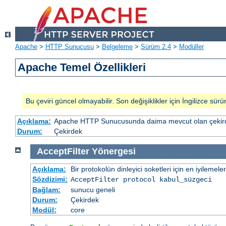
Apache
>
HTTP Sunucusu
>
Belgeleme
>
Sürüm 2.4
>
Modüller
Apache Temel Özellikleri
Bu çeviri güncel olmayabilir. Son değişiklikler için İngilizce sürü
Açıklama:
Apache HTTP Sunucusunda daima mevcut olan çekirde
Durum:
Çekirdek
AcceptFilter
Yönergesi
Açıklama:
Bir protokolün dinleyici soketleri için en iyilemeler
Sözdizimi:
AcceptFilter
protocol
kabul_süzgeci
Bağlam:
sunucu geneli
Durum:
Çekirdek
Modül:
core