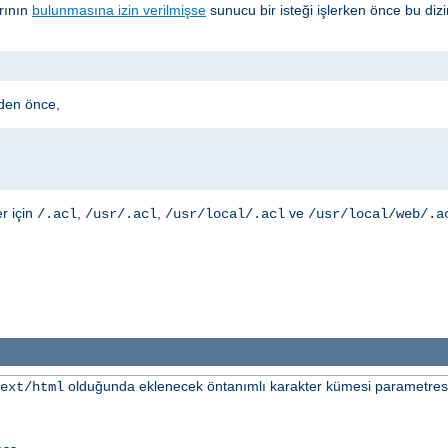
arının
bulunmasına izin verilmişse
sunucu bir isteği işlerken önce bu diz
den önce,
er için
,
,
ve
/.acl
/usr/.acl
/usr/local/.acl
/usr/local/web/.a
olduğunda eklenecek öntanımlı karakter kümesi parametresini
ext/html