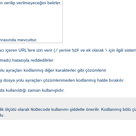
verilip verilmeyeceğini belirler.
rasında mevcuttur.
 içeren URL'lere izin verir (
yerine
ve ek olarak
için ilgili sist
/
%2F
\
adı) hatasıyla reddedilirler.
lu ayraçları kodlanmış diğer karakterler gibi çözümlenir.
mış dosya yolu ayraçları çözümlenmeden kodlanmış halde bırakılır.
ada kullanıldığı zaman kullanışlıdır.
nlik ölçütü olarak
kullanımı şiddetle önerilir. Kodlanmış bölü 
NoDecode
du.