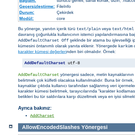
Bağlam:
sunucu geneli, sanal konak, dizin, .htacc
Geçersizleştirme:
FileInfo
Durum:
Çekirdek
Modül:
core
Bu yönerge, yanıtın içerik türü
veya
text/plain
text/html
davranış çoğunlukla kullanıcının istemci yapılandırmasına bağ
şeklinde bir atama bu işlevselliği i
AddDefaultCharset Off
kümesini öntanımlı olarak yanıta eklenir. Yönergede
o
karküm
karakter kümesi değerleri
nden biri olmalıdır. Örnek:
AddDefaultCharset
 utf-8
yönergesi sadece, metin kaynaklarının h
AddDefaultCharset
belirtmek çok külfetli olacaksa kullanılmalıdır. Buna bir örnek
kaynaklar çıktıda kullanıcı tarafından sağlanmış veri içermeleri
karakter kümesi belirtmek, tarayıcılarında "karakter kodlaması
betikleri bu tür saldırılara karşı düzeltmek veya en iyisi silmekt
Ayrıca bakınız:
AddCharset
AllowEncodedSlashes
Yönergesi