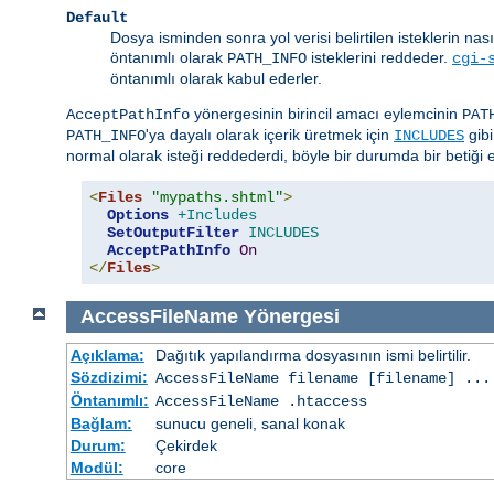
Default
Dosya isminden sonra yol verisi belirtilen isteklerin nas
öntanımlı olarak
isteklerini reddeder.
PATH_INFO
cgi-
öntanımlı olarak kabul ederler.
yönergesinin birincil amacı eylemcinin
AcceptPathInfo
PAT
'ya dayalı olarak içerik üretmek için
gibi
PATH_INFO
INCLUDES
normal olarak isteği reddederdi, böyle bir durumda bir betiği et
<
Files
"mypaths.shtml"
>
Options
+Includes
SetOutputFilter
INCLUDES
AcceptPathInfo
On
</
Files
>
AccessFileName
Yönergesi
Açıklama:
Dağıtık yapılandırma dosyasının ismi belirtilir.
Sözdizimi:
AccessFileName
filename
[
filename
] ...
Öntanımlı:
AccessFileName .htaccess
Bağlam:
sunucu geneli, sanal konak
Durum:
Çekirdek
Modül:
core