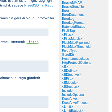
lar. İşletim sistemi çekirdeği için
EnableMMAP
Şimdilik sadece
FreeBSD'nin Kabul
EnableSendfile
.
Error
ErrorDocument
mesinin gerekli olduğu protokoller
ErrorLog
ErrorLogFormat
ExtendedStatus
FileETag
<Files>
<FilesMatch>
elirtmek isterseniz
Listen
FlushMaxPipelined
FlushMaxThreshold
ForceType
GprofDir
HostnameLookups
HttpProtocolOptions
<If>
<IfDefine>
<IfDirective>
r almaz sunucuya gönderir.
<IfFile>
<IfModule>
<IfSection>
Include
IncludeOptional
KeepAlive
KeepAliveTimeout
<Limit>
<LimitExcept>