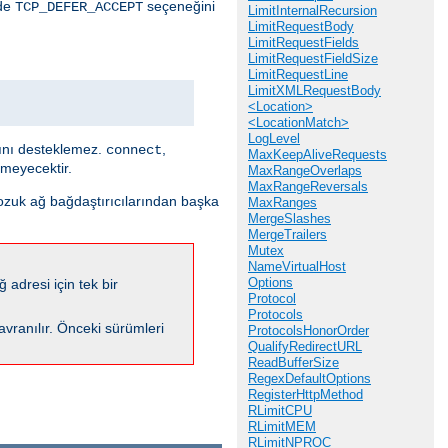
nde
seçeneğini
TCP_DEFER_ACCEPT
LimitInternalRecursion
LimitRequestBody
LimitRequestFields
LimitRequestFieldSize
LimitRequestLine
LimitXMLRequestBody
<Location>
<LocationMatch>
LogLevel
sını desteklemez.
,
connect
MaxKeepAliveRequests
emeyecektir.
MaxRangeOverlaps
MaxRangeReversals
bozuk ağ bağdaştırıcılarından başka
MaxRanges
MergeSlashes
MergeTrailers
Mutex
NameVirtualHost
Options
 adresi için tek bir
Protocol
Protocols
davranılır. Önceki sürümleri
ProtocolsHonorOrder
QualifyRedirectURL
ReadBufferSize
RegexDefaultOptions
RegisterHttpMethod
RLimitCPU
RLimitMEM
RLimitNPROC