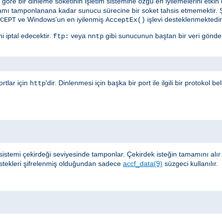
öre bir dinleme soketinin işletim sistemine özgü en iyilemelerini etkin kı
amı tamponlanana kadar sunucu sürecine bir soket tahsis etmemektir. 
ve Windows'un en iyilenmiş
işlevi desteklenmektedir
CEPT
AcceptEx()
i iptal edecektir.
veya
gibi sunucunun baştan bir veri gönder
ftp:
nntp
rtlar için
'dir. Dinlenmesi için başka bir port ile ilgili bir protokol b
http
sistemi çekirdeği seviyesinde tamponlar. Çekirdek isteğin tamamını alı
stekleri şifrelenmiş olduğundan sadece
accf_data(9)
süzgeci kullanılır.