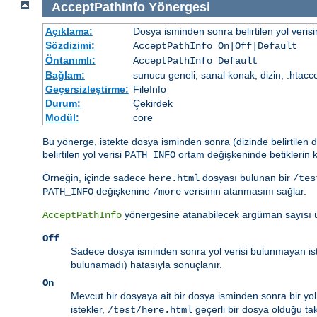
AcceptPathInfo
Yönergesi
Açıklama:
Dosya isminden sonra belirtilen yol veris
Sözdizimi:
AcceptPathInfo On|Off|Default
Öntanımlı:
AcceptPathInfo Default
Bağlam:
sunucu geneli, sanal konak, dizin, .htacc
Geçersizleştirme:
FileInfo
Durum:
Çekirdek
Modül:
core
Bu yönerge, istekte dosya isminden sonra (dizinde belirtilen d
belirtilen yol verisi
ortam değişkeninde betiklerin k
PATH_INFO
Örneğin, içinde sadece
dosyası bulunan bir
here.html
/tes
değişkenine
verisinin atanmasını sağlar.
PATH_INFO
/more
yönergesine atanabilecek argüman sayısı ü
AcceptPathInfo
Off
Sadece dosya isminden sonra yol verisi bulunmayan istek
bulunamadı) hatasıyla sonuçlanır.
On
Mevcut bir dosyaya ait bir dosya isminden sonra bir yol ve
istekler,
geçerli bir dosya olduğu takd
/test/here.html