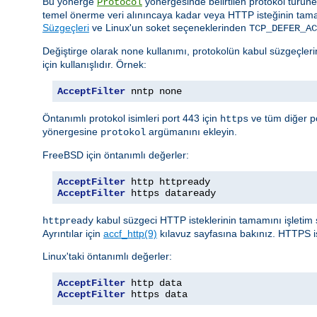
Bu yönerge
yönergesinde belirtilen protokol türüne g
Protocol
temel önerme veri alınıncaya kadar veya HTTP isteğinin tam
Süzgeçleri
ve Linux'un soket seçeneklerinden
TCP_DEFER_AC
Değiştirge olarak
kullanımı, protokolün kabul süzgeçlerin
none
için kullanışlıdır. Örnek:
AcceptFilter
 nntp none
Öntanımlı protokol isimleri port 443 için
ve tüm diğer po
https
yönergesine
argümanını ekleyin.
protokol
FreeBSD için öntanımlı değerler:
AcceptFilter
AcceptFilter
 https dataready
kabul süzgeci HTTP isteklerinin tamamını işletim 
httpready
Ayrıntılar için
accf_http(9)
kılavuz sayfasına bakınız. HTTPS i
Linux'taki öntanımlı değerler:
AcceptFilter
AcceptFilter
 https data