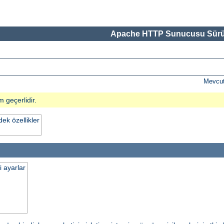
Apache HTTP Sunucusu Sürü
Mevcut
m geçerlidir.
k özellikler
i ayarlar