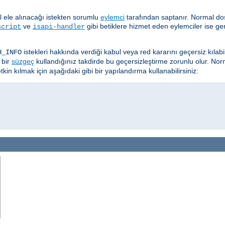
ıl ele alınacağı istekten sorumlu
eylemci
tarafından saptanır. Normal dos
ve
gibi betiklere hizmet eden eylemciler ise ge
script
isapi-handler
istekleri hakkında verdiği kabul veya red kararını geçersiz kılab
H_INFO
 bir
süzgeç
kullandığınız takdirde bu geçersizleştirme zorunlu olur. Nor
kin kılmak için aşağıdaki gibi bir yapılandırma kullanabilirsiniz: