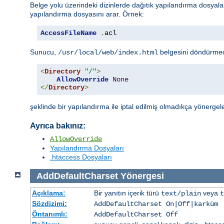
Belge yolu üzerindeki dizinlerde dağıtık yapılandırma dosyal
yapılandırma dosyasını arar. Örnek:
AccessFileName
.
acl
Sunucu,
belgesini döndürme
/usr/local/web/index.html
<
Directory
"/"
>
AllowOverride
None
</
Directory
>
şeklinde bir yapılandırma ile iptal edilmiş olmadıkça yönergel
Ayrıca bakınız:
AllowOverride
Yapılandırma Dosyaları
.htaccess Dosyaları
AddDefaultCharset
Yönergesi
Açıklama:
Bir yanıtın içerik türü
veya
text/plain
t
Sözdizimi:
AddDefaultCharset On|Off|
karküm
Öntanımlı:
AddDefaultCharset Off