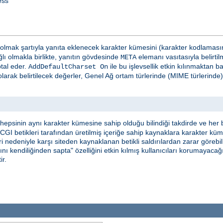
ess
olmak şartıyla yanıta eklenecek karakter kümesini (karakter kodlamasının
lı olmakla birlikte, yanıtın gövdesinde
elemanı vasıtasıyla belirtil
META
ptal eder.
ile bu işlevsellik etkin kılınmaktan 
AddDefaultCharset On
larak belirtilecek değerler, Genel Ağ ortam türlerinde (MIME türlerind
epsinin aynı karakter kümesine sahip olduğu bilindiği takdirde ve her b
, CGI betikleri tarafından üretilmiş içeriğe sahip kaynaklara karakter kü
 nedeniyle karşı siteden kaynaklanan betikli saldırılardan zarar görebilir
nı kendiliğinden sapta" özelliğini etkin kılmış kullanıcıları korumayaca
ir.