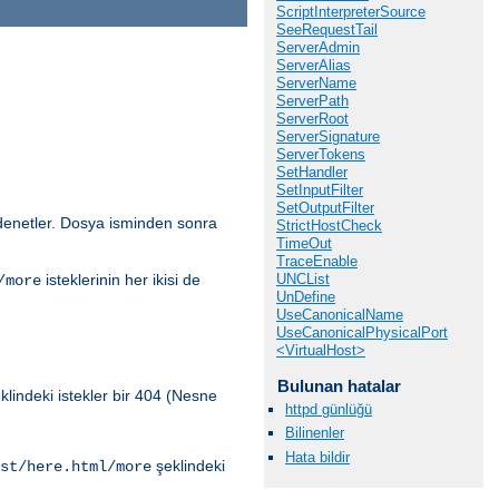
ScriptInterpreterSource
SeeRequestTail
ServerAdmin
ServerAlias
ServerName
ServerPath
ServerRoot
ServerSignature
ServerTokens
SetHandler
SetInputFilter
SetOutputFilter
i denetler. Dosya isminden sonra
StrictHostCheck
TimeOut
TraceEnable
UNCList
isteklerinin her ikisi de
/more
UnDefine
UseCanonicalName
UseCanonicalPhysicalPort
<VirtualHost>
Bulunan hatalar
klindeki istekler bir 404 (Nesne
httpd günlüğü
Bilinenler
Hata bildir
şeklindeki
st/here.html/more