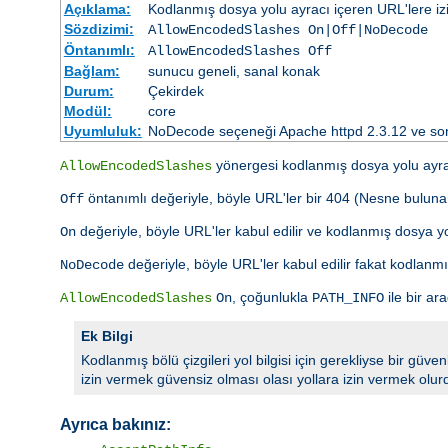
Açıklama:
Kodlanmış dosya yolu ayracı içeren URL'lere izin 
Sözdizimi:
AllowEncodedSlashes On|Off|NoDecode
Öntanımlı:
AllowEncodedSlashes Off
Bağlam:
sunucu geneli, sanal konak
Durum:
Çekirdek
Modül:
core
Uyumluluk:
NoDecode seçeneği Apache httpd 2.3.12 ve son
yönergesi kodlanmış dosya yolu ayracı
AllowEncodedSlashes
öntanımlı değeriyle, böyle URL'ler bir 404 (Nesne bulunam
Off
değeriyle, böyle URL'ler kabul edilir ve kodlanmış dosya yo
On
değeriyle, böyle URL'ler kabul edilir fakat kodlan
NoDecode
, çoğunlukla
ile bir ar
AllowEncodedSlashes
On
PATH_INFO
Ek Bilgi
Kodlanmış bölü çizgileri yol bilgisi için gerekliyse bir güve
izin vermek güvensiz olması olası yollara izin vermek olur
Ayrıca bakınız: