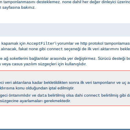
nin tamponlanmasını desteklemez.
dahil her değer dinleyici üzeri
none
z sayfasına bakınız.
 kapamak için
'i yorumlar ve http protokol tamponlama
AcceptFilter
 alınacak, fakat
gibi
seçeneği de ilk veri aktarımını bekl
none
connect
ve ağ soketlerini bağlantılar arasında yer değiştirmez. Sürücü desteği 
 veya casus yazılım süzgeçleri için kullanışlıdır.
i veri aktarılana kadar bekletildikten sonra ilk veri tamponlanır ve uç ağ
dırısına konu olduğundan iptal edilmiştir.
geci öntanımlıdır ve
belirtilmiş olsa dahi
belirtilmiş gibi 
data
connect
süzgecine ayarlamaları gerekmektedir.