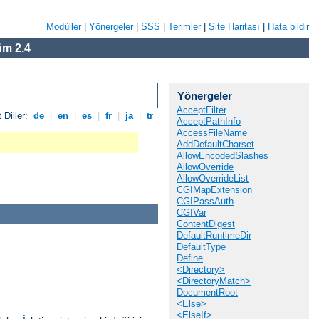
Modüller
|
Yönergeler
|
SSS
|
Terimler
|
Site Haritası
|
Hata bildir
m 2.4
Yönergeler
AcceptFilter
 Diller:
de
|
en
|
es
|
fr
|
ja
|
tr
AcceptPathInfo
AccessFileName
AddDefaultCharset
AllowEncodedSlashes
AllowOverride
AllowOverrideList
CGIMapExtension
CGIPassAuth
CGIVar
ContentDigest
DefaultRuntimeDir
DefaultType
Define
<Directory>
<DirectoryMatch>
DocumentRoot
<Else>
<ElseIf>