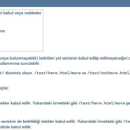
ini kabul veya reddeder.
ess
osya bulunmayabilir) belirtilen yol verisinin kabul edilip edilmeyeceğin
ullanımına sunulabilir.
dizinimiz olsun.
ve
t/
/test/here.html/more
/test/nothere.html
çtür:
ler kabul edilir. Yukarıdaki örnekteki gibi
şe
/test/here.html/more
risinin de belirtildiği istekler kabul edilir. Yukarıdaki örnekteki gibi
/te
irde kabul edilir.