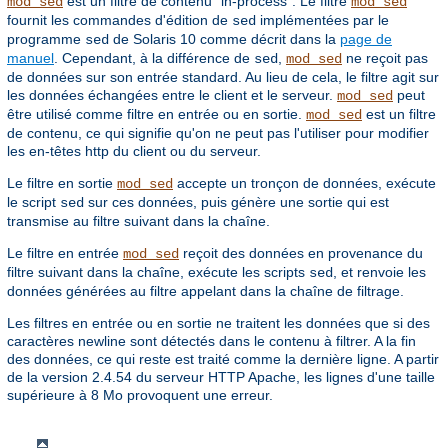
est un filtre de contenu "in-process". Le filtre
mod_sed
mod_sed
fournit les commandes d'édition de
implémentées par le
sed
programme
de Solaris 10 comme décrit dans la
page de
sed
manuel
. Cependant, à la différence de
,
ne reçoit pas
sed
mod_sed
de données sur son entrée standard. Au lieu de cela, le filtre agit sur
les données échangées entre le client et le serveur.
peut
mod_sed
être utilisé comme filtre en entrée ou en sortie.
est un filtre
mod_sed
de contenu, ce qui signifie qu'on ne peut pas l'utiliser pour modifier
les en-têtes http du client ou du serveur.
Le filtre en sortie
accepte un tronçon de données, exécute
mod_sed
le script
sur ces données, puis génère une sortie qui est
sed
transmise au filtre suivant dans la chaîne.
Le filtre en entrée
reçoit des données en provenance du
mod_sed
filtre suivant dans la chaîne, exécute les scripts
, et renvoie les
sed
données générées au filtre appelant dans la chaîne de filtrage.
Les filtres en entrée ou en sortie ne traitent les données que si des
caractères newline sont détectés dans le contenu à filtrer. A la fin
des données, ce qui reste est traité comme la dernière ligne. A partir
de la version 2.4.54 du serveur HTTP Apache, les lignes d'une taille
supérieure à 8 Mo provoquent une erreur.