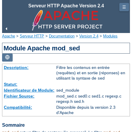
Serveur HTTP Apache Version 2.4
☰
Apache
>
Serveur HTTP
>
Documentation
>
Version 2.4
>
Modules
Module Apache mod_sed
Description:
Filtre les contenus en entrée
(requêtes) et en sortie (réponses) en
utilisant la syntaxe de
sed
Statut:
Identificateur de Module:
sed_module
Fichier Source:
mod_sed.c sed0.c sed1.c regexp.c
regexp.h sed.h
Compatibilité:
Disponible depuis la version 2.3
d'Apache
Sommaire