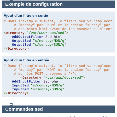
Exemple de configuration
Ajout d'un filtre en sortie
# Dans l'exemple suivant, le filtre sed va remplacer l
# "monday" par "MON" et la chaîne "sunday" par "S
# documents html avant de les envoyer au client.
<
Directory
"/var/www/docs/sed"
>
AddOutputFilter
Sed
 html 

OutputSed
"s/monday/MON/g"
OutputSed
"s/sunday/SUN/g"
</
Directory
>
Ajout d'un filtre en entrée
# Dans l'exemple suivant, le filtre sed va remplacer l
# "monday" par "MON" et la chaîne "sunday" par "S
# données POST envoyées à PHP.
<
Directory
"/var/www/docs/sed"
>
AddInputFilter
Sed
 php 

InputSed
"s/monday/MON/g"
InputSed
"s/sunday/SUN/g"
</
Directory
>
Commandes sed