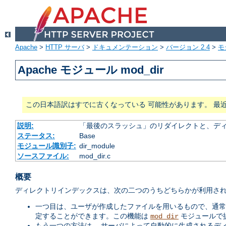
Apache
>
HTTP サーバ
>
ドキュメンテーション
>
バージョン 2.4
>
モ
Apache モジュール mod_dir
この日本語訳はすでに古くなっている 可能性があります。 最
説明:
「最後のスラッシュ」のリダイレクトと、ディ
ステータス:
Base
モジュール識別子:
dir_module
ソースファイル:
mod_dir.c
概要
ディレクトリインデックスは、次の二つのうちどちらかが利用され
一つ目は、ユーザが作成したファイルを用いるもので、通
定することができます。この機能は
モジュールで
mod_dir
もう一つの方法は、 サーバによって自動的に生成されるデ