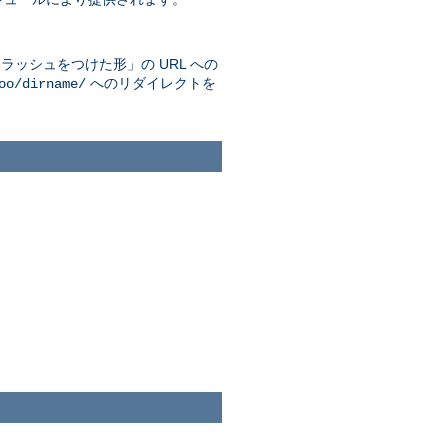
ッシュをつけた形」の URL への
へのリダイレクトを
oo/dirname/