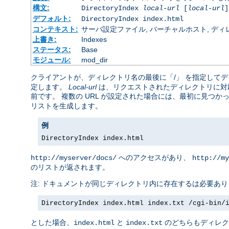
構文:
DirectoryIndex
local-url
[
local-url
]
デフォルト:
DirectoryIndex index.html
コンテキスト:
サーバ設定ファイル, バーチャルホスト, ディレクトリ
上書き:
Indexes
ステータス:
Base
モジュール:
mod_dir
クライアントが、ディレクトリ名の最後に「/」 を指定して
定します。
Local-url
は、リクエストされたディレクトリに対応
前です。 複数の URL が設定された場合には、最初に見つか
リストを生成します。
例
DirectoryIndex index.html
へのアクセスがあり、
http://myserver/docs/
http://my
のリストが返されます。
注: ドキュメントが同じディレクトリ内に存在するは必要あ
DirectoryIndex index.html index.txt /cgi-bin/
とした場合、
と
のどちらもディレク
index.html
index.txt