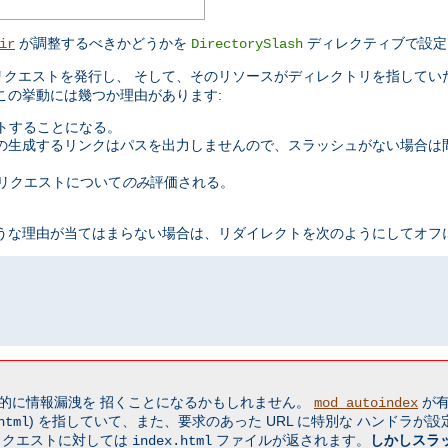
が調整するべきかどうかを
ディレクティブで設定
ir
DirectorySlash
クエストを発行し、 そして、そのリソースがディレクトリを指してい
この挙動には幾つか理由があります:
ストすることになる。
の生成するリンクはパスを出力しませんので、スラッシュがない場合は間
リクエストについて
のみ
評価される。
うな理由が当てはまらない場合は、リダイレクトを次のようにしてオフに
的に情報漏洩を 招くことになるかもしれません。
が有
mod_autoindex
) を指していて、また、要求のあった URL に特別な ハンドラが
html
リクエストに対しては
ファイルが返されます。
しかしスラ
index.html