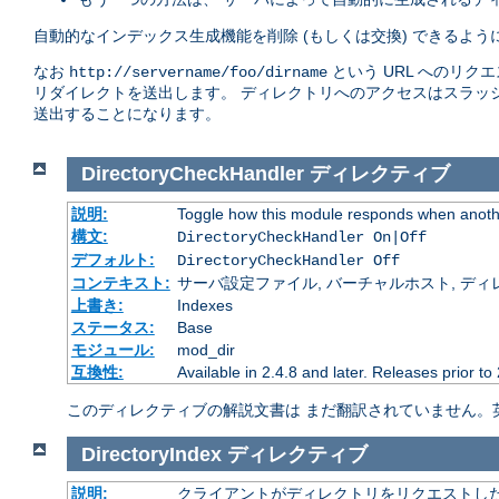
自動的なインデックス生成機能を削除 (もしくは交換) できるよ
なお
という URL へのリク
http://servername/foo/dirname
リダイレクトを送出します。 ディレクトリへのアクセスはスラッ
送出することになります。
DirectoryCheckHandler
ディレクティブ
説明:
Toggle how this module responds when anothe
構文:
DirectoryCheckHandler On|Off
デフォルト:
DirectoryCheckHandler Off
コンテキスト:
サーバ設定ファイル, バーチャルホスト, ディレクトリ
上書き:
Indexes
ステータス:
Base
モジュール:
mod_dir
互換性:
Available in 2.4.8 and later. Releases prior to
このディレクティブの解説文書は まだ翻訳されていません。
DirectoryIndex
ディレクティブ
説明:
クライアントがディレクトリをリクエストした