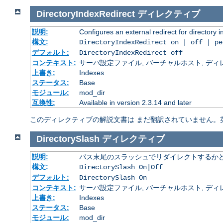
DirectoryIndexRedirect
ディレクティブ
説明:
Configures an external redirect for directory 
構文:
DirectoryIndexRedirect on | off | p
デフォルト:
DirectoryIndexRedirect off
コンテキスト:
サーバ設定ファイル, バーチャルホスト, ディレクトリ
上書き:
Indexes
ステータス:
Base
モジュール:
mod_dir
互換性:
Available in version 2.3.14 and later
このディレクティブの解説文書は まだ翻訳されていません。
DirectorySlash
ディレクティブ
説明:
パス末尾のスラッシュでリダイレクトするか
構文:
DirectorySlash On|Off
デフォルト:
DirectorySlash On
コンテキスト:
サーバ設定ファイル, バーチャルホスト, ディレクトリ
上書き:
Indexes
ステータス:
Base
モジュール:
mod_dir