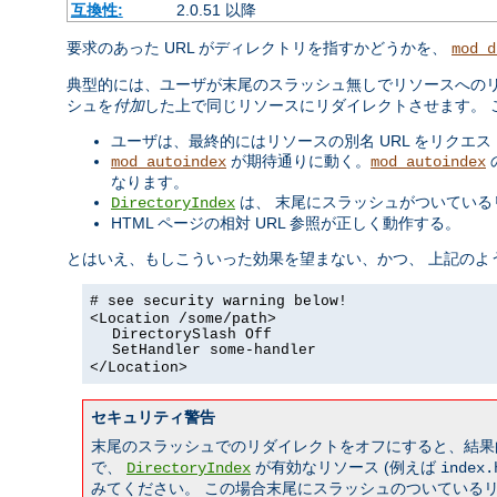
互換性:
2.0.51 以降
要求のあった URL がディレクトリを指すかどうかを、
mod_d
典型的には、ユーザが末尾のスラッシュ無しでリソースへのリ
シュを
付加
した上で同じリソースにリダイレクトさせます。 
ユーザは、最終的にはリソースの別名 URL をリクエ
が期待通りに動く。
mod_autoindex
mod_autoindex
なります。
は、 末尾にスラッシュがついている
DirectoryIndex
HTML ページの相対 URL 参照が正しく動作する。
とはいえ、もしこういった効果を望まない、かつ、 上記のよ
# see security warning below!
<Location /some/path>
DirectorySlash Off
SetHandler some-handler
</Location>
セキュリティ警告
末尾のスラッシュでのリダイレクトをオフにすると、結果
で、
が有効なリソース (例えば
DirectoryIndex
index.
みてください。 この場合末尾にスラッシュのついている