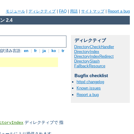
モジュール
|
ディレクティブ
|
FAQ
|
用語
|
サイトマップ
|
Report a bug
 2.4
ディレクティブ
DirectoryCheckHandler
翻訳済み言語:
en
|
fr
|
ja
|
ko
|
tr
DirectoryIndex
DirectoryIndexRedirect
DirectorySlash
FallbackResource
Bugfix checklist
httpd changelog
Known issues
Report a bug
ディレクティブで 指
ctoryIndex
ジュールにより提供されます。