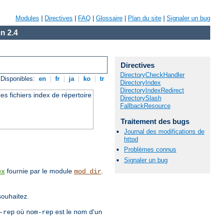
Modules
|
Directives
|
FAQ
|
Glossaire
|
Plan du site
|
Signaler un bug
n 2.4
Directives
DirectoryCheckHandler
Disponibles:
en
|
fr
|
ja
|
ko
|
tr
DirectoryIndex
DirectoryIndexRedirect
es fichiers index de répertoire
DirectorySlash
FallbackResource
Traitement des bugs
Journal des modifications de
httpd
Problèmes connus
Signaler un bug
fournie par le module
.
ex
mod_dir
souhaitez.
où
est le nom d'un
-rep
nom-rep