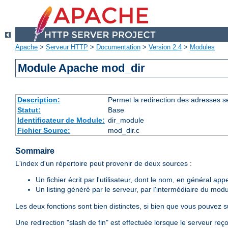
Apache
>
Serveur HTTP
>
Documentation
>
Version 2.4
>
Modules
Module Apache mod_dir
Description:
Permet la redirection des adresses se 
Statut:
Base
Identificateur de Module:
dir_module
Fichier Source:
mod_dir.c
Sommaire
L'index d'un répertoire peut provenir de deux sources :
Un fichier écrit par l'utilisateur, dont le nom, en général app
Un listing généré par le serveur, par l'intermédiaire du mod
Les deux fonctions sont bien distinctes, si bien que vous pouvez 
Une redirection "slash de fin" est effectuée lorsque le serveur re