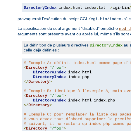
DirectoryIndex
 index
.
html index
.
txt  
/
cgi-bin
provoquerait l'exécution du script CGI
s
/cgi-bin/index.pl
La spécification du seul argument "disabled" empêche
mod_d
arguments sont présents avant ou après lui, même s'ils son
La définition de plusieurs directives
au s
DirectoryIndex
celle déjà définies :
# Exemple A: définit index.html comme page d'
<
Directory
"/foo"
>
DirectoryIndex
 index
.
html

DirectoryIndex
 index
.
</
Directory
>
# Exemple B: identique à l'exemple A, mais av
<
Directory
"/foo"
>
DirectoryIndex
 index
.
html index
.
</
Directory
>
# Exemple C: pour remplacer la liste des page
# vous devez tout d'abord supprimer la premiè
# suivant, il ne restera qu'index.php comme p
<
Directory
"/foo"
>