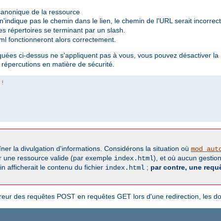
 canonique de la ressource
indique pas le chemin dans le lien, le chemin de l'URL serait incorrect
es répertoires se terminant par un slash.
ml fonctionneront alors correctement.
quées ci-dessus ne s'appliquent pas à vous, vous pouvez désactiver la 
 répercutions en matière de sécurité.
 !
aîner la divulgation d'informations. Considérons la situation où
mod_aut
r une ressource valide (par exemple
), et où aucun gestionn
index.html
 afficherait le contenu du fichier
;
par contre, une requ
index.html
rreur des requêtes POST en requêtes GET lors d'une redirection, les 