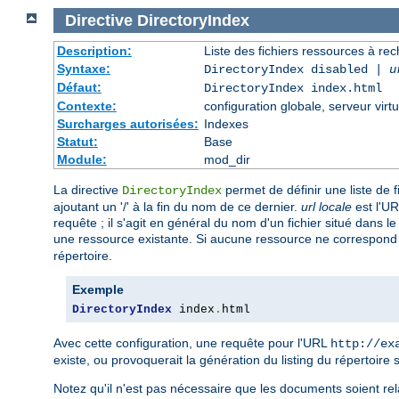
Directive
DirectoryIndex
Description:
Liste des fichiers ressources à re
Syntaxe:
DirectoryIndex disabled |
u
Défaut:
DirectoryIndex index.html
Contexte:
configuration globale, serveur virtu
Surcharges autorisées:
Indexes
Statut:
Base
Module:
mod_dir
La directive
permet de définir une liste de 
DirectoryIndex
ajoutant un '/' à la fin du nom de ce dernier.
url locale
est l'UR
requête ; il s'agit en général du nom d'un fichier situé dans l
une ressource existante. Si aucune ressource ne correspond à 
répertoire.
Exemple
DirectoryIndex
 index
.
html
Avec cette configuration, une requête pour l'URL
http://ex
existe, ou provoquerait la génération du listing du répertoire s
Notez qu'il n'est pas nécessaire que les documents soient rela