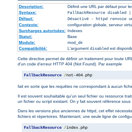
Description:
Définit une URL par défaut pour le
Syntaxe:
FallbackResource disabled 
Défaut:
Désactivé - httpd renvoie u
Contexte:
configuration globale, serveur virtu
Surcharges autorisées:
Indexes
Statut:
Base
Module:
mod_dir
Compatibilité:
L'argument
est disponib
disabled
Cette directive permet de définir un traitement pour toute UR
d'un code d'erreur HTTP 404 (Not Found). Par exemple
FallbackResource
/
not-404
.
php
fait en sorte que les requêtes ne correspondant à aucun fichi
Il est souvent souhaitable qu'un seul fichier ou ressource trai
un fichier ou script existant. On y fait souvent référence sous l
Dans les versions plus anciennes de httpd, cet effet nécessit
fichiers et répertoires. Maintenant, une seule ligne de configu
FallbackResource
/
index
.
php