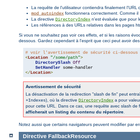
La requête de l'utilisateur contiendra finalement l'URL
fonctionnera correctement. Comme il n'
mod_autoindex
La directive
n'est évaluée
que
pour l
DirectoryIndex
Les références à des URLs relatives dans les pages ht
Si vous ne souhaitez pas voir ces effets,
et
si les raisons évo
dessous. Gardez cependant à l'esprit que ceci peut avoir des
# voir l'avertissement de sécurité ci-dessous
<
Location
"/some/path"
>
DirectorySlash
Off
SetHandler
</
Location
>
Avertissement de sécurité
La désactivation de la redirection "slash de fin" peut entr
), où la directive
a pour valeu
+Indexes
DirectoryIndex
pour cette URL. Dans ce cas, une requête avec slash de fin
afficherait un listing du contenu du répertoire
.
Notez aussi que certains navigateurs peuvent modifier par e
Directive
FallbackResource