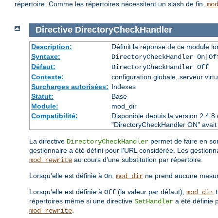
répertoire. Comme les répertoires nécessitent un slash de fin,
mo
Directive
DirectoryCheckHandler
Description:
Définit la réponse de ce module lor
Syntaxe:
DirectoryCheckHandler On|Of
Défaut:
DirectoryCheckHandler Off
Contexte:
configuration globale, serveur virtu
Surcharges autorisées:
Indexes
Statut:
Base
Module:
mod_dir
Compatibilité:
Disponible depuis la version 2.4.
"DirectoryCheckHandler ON" avait é
La directive
permet de faire en so
DirectoryCheckHandler
gestionnaire a été défini pour l'URL considérée. Les gestionna
au cours d'une substitution par répertoire.
mod_rewrite
Lorsqu'elle est définie à
,
ne prend aucune mesure 
On
mod_dir
Lorsqu'elle est définie à
(la valeur par défaut),
t
Off
mod_dir
répertoires même si une directive
a été définie 
SetHandler
.
mod_rewrite