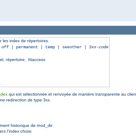
r les index de répertoires.
| off | permanent | temp | seeother |
3xx-code
el, répertoire, .htaccess
4
qui est sélectionnée et renvoyée de manière transparente au client
ndex
une redirection de type 3xx.
ement historique de mod_dir.
rs l'index choisi.