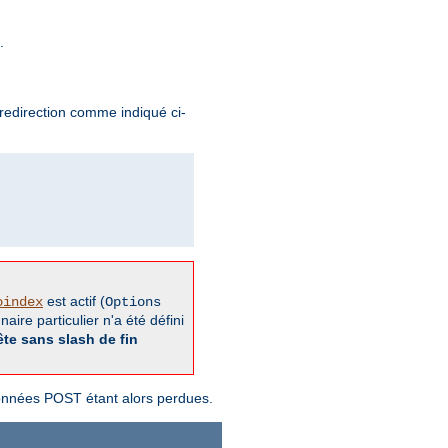
.
redirection comme indiqué ci-
est actif (
oindex
Options
aire particulier n'a été défini
ête sans slash de fin
données POST étant alors perdues.