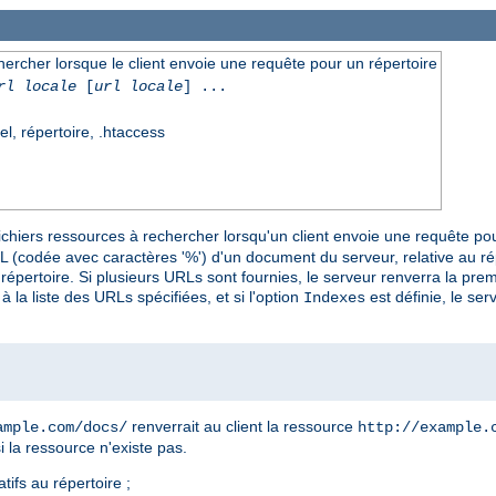
chercher lorsque le client envoie une requête pour un répertoire
rl locale
[
url locale
] ...
el, répertoire, .htaccess
fichiers ressources à rechercher lorsqu'un client envoie une requête pour
L (codée avec caractères '%') d'un document du serveur, relative au répe
e répertoire. Si plusieurs URLs sont fournies, le serveur renverra la pre
la liste des URLs spécifiées, et si l'option
est définie, le ser
Indexes
renverrait au client la ressource
ample.com/docs/
http://example.
i la ressource n'existe pas.
tifs au répertoire ;