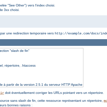
lée "See Other") vers l'index choisi.
e 3xx choisi.
 par une redirection temporaire vers
http://example.com/docs/ind
ection "slash de fin"
el, répertoire, .htaccess
e à partir de la version 2.5.1 du serveur HTTP Apache
doit éventuellement corriger les URLs pointant vers un répertoire.
dir
source sans slash de fin, cette ressource représentant un répertoire,
m
ieurs bonnes raisons :