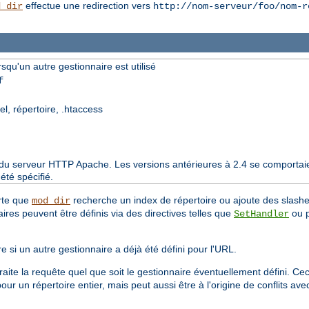
effectue une redirection vers
d_dir
http://nom-serveur/foo/nom-r
squ'un autre gestionnaire est utilisé
f
el, répertoire, .htaccess
8 du serveur HTTP Apache. Les versions antérieures à 2.4 se comportai
té spécifié.
rte que
recherche un index de répertoire ou ajoute des slashes
mod_dir
ires peuvent être définis via des directives telles que
ou p
SetHandler
si un autre gestionnaire a déjà été défini pour l'URL.
raite la requête quel que soit le gestionnaire éventuellement défini. Ce
pour un répertoire entier, mais peut aussi être à l'origine de conflits 