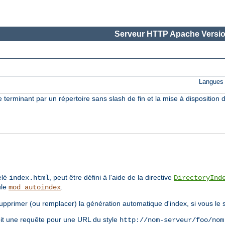
Serveur HTTP Apache Versio
Langues 
terminant par un répertoire sans slash de fin et la mise à disposition d
elé
, peut être défini à l'aide de la directive
index.html
DirectoryInd
ule
.
mod_autoindex
supprimer (ou remplacer) la génération automatique d'index, si vous le 
çoit une requête pour une URL du style
http://nom-serveur/foo/nom