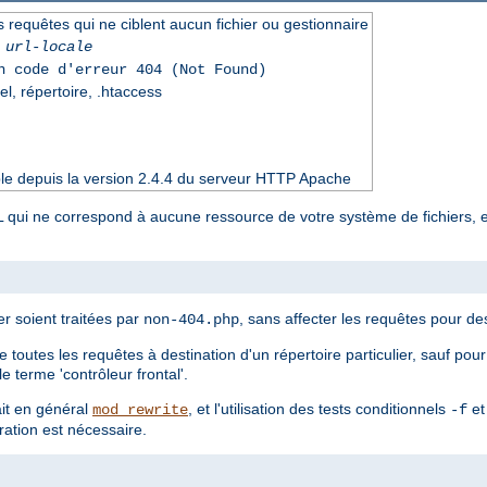
s requêtes qui ne ciblent aucun fichier ou gestionnaire
|
url-locale
n code d'erreur 404 (Not Found)
el, répertoire, .htaccess
le depuis la version 2.4.4 du serveur HTTP Apache
L qui ne correspond à aucune ressource de votre système de fichiers, et
er soient traitées par
, sans affecter les requêtes pour des
non-404.php
te toutes les requêtes à destination d'un répertoire particulier, sauf po
e terme 'contrôleur frontal'.
ait en général
, et l'utilisation des tests conditionnels
e
mod_rewrite
-f
ration est nécessaire.