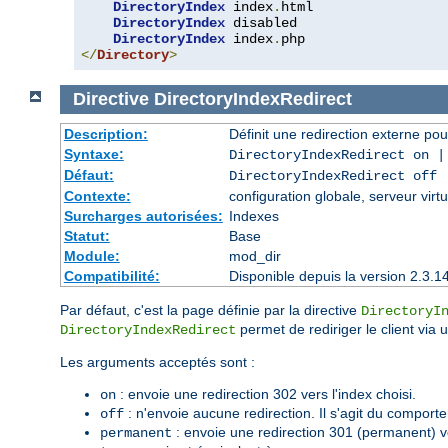
DirectoryIndex
 index
.
html

DirectoryIndex
 disabled

DirectoryIndex
 index
.
</
Directory
>
Directive
DirectoryIndexRedirect
Description:
Définit une redirection externe pou
Syntaxe:
DirectoryIndexRedirect on 
Défaut:
DirectoryIndexRedirect off
Contexte:
configuration globale, serveur virtu
Surcharges autorisées:
Indexes
Statut:
Base
Module:
mod_dir
Compatibilité:
Disponible depuis la version 2.3.1
Par défaut, c'est la page définie par la directive
DirectoryI
permet de rediriger le client via 
DirectoryIndexRedirect
Les arguments acceptés sont :
: envoie une redirection 302 vers l'index choisi.
on
: n'envoie aucune redirection. Il s'agit du comport
off
: envoie une redirection 301 (permanent) ve
permanent