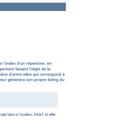
 l'index d'un répertoire, en
rtoire faisant l'objet de la
mière d'entre elles qui correspond à
veur générera son propre listing du
si elle
com/docs/index.html