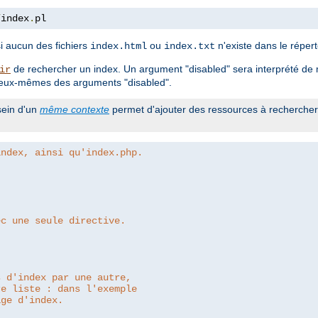
/
index
.
pl
i aucun des fichiers
ou
n'existe dans le répert
index.html
index.txt
de rechercher un index. Un argument "disabled" sera interprété de ma
ir
t eux-mêmes des arguments "disabled".
ein d'un
même contexte
permet d'ajouter des ressources à rechercher
index, ainsi qu'index.php.
ec une seule directive.
s d'index par une autre,
re liste : dans l'exemple
age d'index.