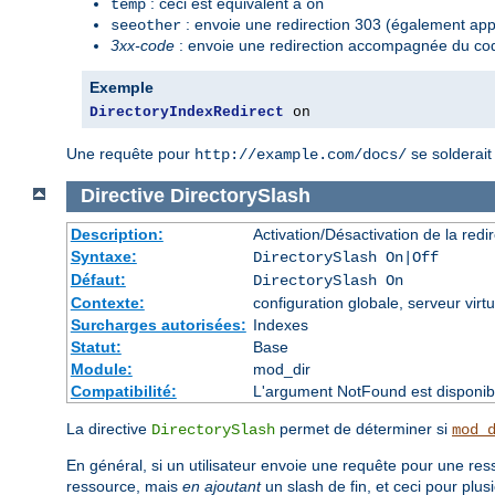
: ceci est équivalent à
temp
on
: envoie une redirection 303 (également appe
seeother
3xx-code
: envoie une redirection accompagnée du cod
Exemple
DirectoryIndexRedirect
 on
Une requête pour
se solderait
http://example.com/docs/
Directive
DirectorySlash
Description:
Activation/Désactivation de la redir
Syntaxe:
DirectorySlash On|Off
Défaut:
DirectorySlash On
Contexte:
configuration globale, serveur virtu
Surcharges autorisées:
Indexes
Statut:
Base
Module:
mod_dir
Compatibilité:
L'argument NotFound est disponibl
La directive
permet de déterminer si
DirectorySlash
mod_
En général, si un utilisateur envoie une requête pour une res
ressource, mais
en ajoutant
un slash de fin, et ceci pour plus